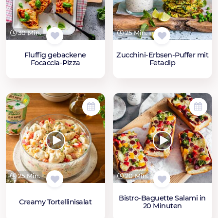
30 Min.
25 Min.
Fluffig gebackene
Zucchini-Erbsen-Puffer mit
Focaccia-Pizza
Fetadip
25 Min.
20 Min.
Bistro-Baguette Salami in
Creamy Tortellinisalat
20 Minuten