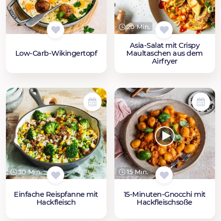
20 Min.
Asia-Salat mit Crispy
Low-Carb-Wikingertopf
Maultaschen aus dem
Airfryer
30 Min.
15 Min.
Einfache Reispfanne mit
15-Minuten-Gnocchi mit
Hackfleisch
Hackfleischsoße