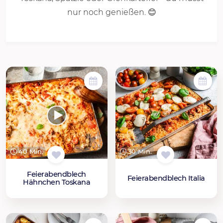
nur noch genießen. 😊
40 Min.
30 Min.
Feierabendblech
Feierabendblech Italia
Hähnchen Toskana