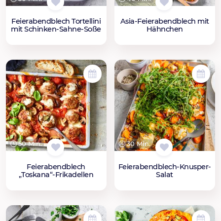
Feierabendblech Tortellini
Asia-Feierabendblech mit
mit Schinken-Sahne-Soße
Hähnchen
50 Min.
30 Min.
Feierabendblech
Feierabendblech-Knusper-
„Toskana“-Frikadellen
Salat