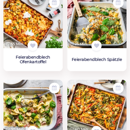
55 Min.
25 Min.
Feierabendblech
Feierabendblech Spätzle
Ofenkartoffel
30 Min.
40 Min.