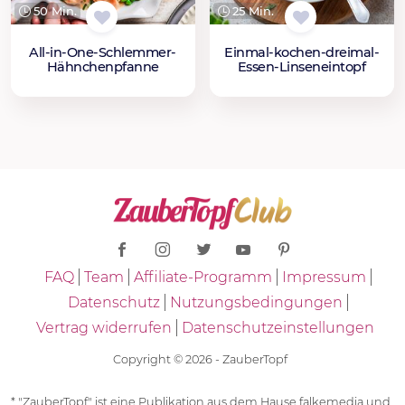
50 Min.
25 Min.
All-in-One-Schlemmer-
Einmal-kochen-dreimal-
Hähnchenpfanne
Essen-Linseneintopf
FAQ
Team
Affiliate-Programm
Impressum
Datenschutz
Nutzungsbedingungen
Vertrag widerrufen
Datenschutzeinstellungen
Copyright © 2026 - ZauberTopf
* "ZauberTopf" ist eine Publikation aus dem Hause falkemedia und