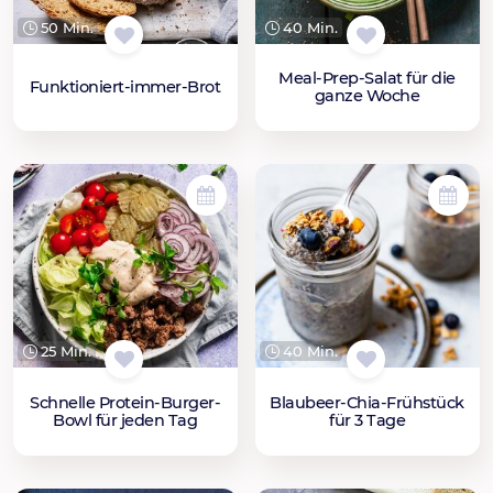
50 Min.
40 Min.
Meal-Prep-Salat für die
Funktioniert-immer-Brot
ganze Woche
25 Min.
40 Min.
Schnelle Protein-Burger-
Blaubeer-Chia-Frühstück
Bowl für jeden Tag
für 3 Tage