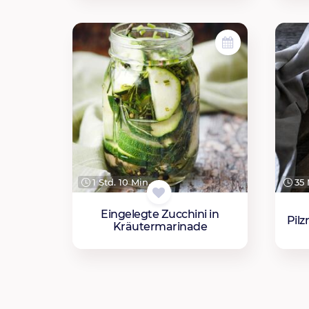
1 Std. 10 Min.
35 
Eingelegte Zucchini in
Pil
Kräutermarinade