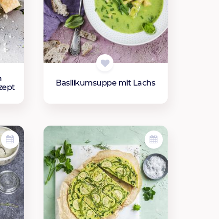
h
Basilikumsuppe mit Lachs
zept