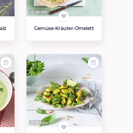
30 Min.
alz
Gemüse-Kräuter-Omelett
15 Min.