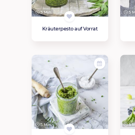
5 Min.
5 M
Kräuterpesto auf Vorrat
5 Min.
5 M