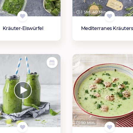
in.
1 Std. 40 Min.
Kräuter-Eiswürfel
Mediterranes Kräuters
in.
50 Min.