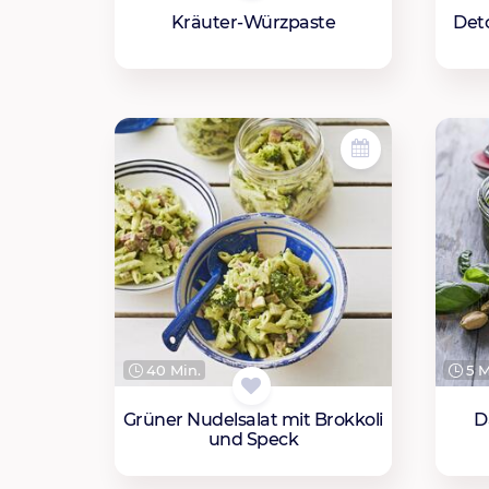
Kräuter-Würzpaste
Det
40 Min.
5 M
Grüner Nudelsalat mit Brokkoli
D
und Speck