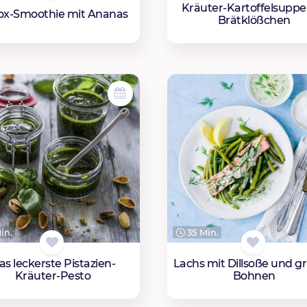
Kräuter-Kartoffelsuppe
ox-Smoothie mit Ananas
Brätklößchen
in.
35 Min.
as leckerste Pistazien-
Lachs mit Dillsoße und g
Kräuter-Pesto
Bohnen