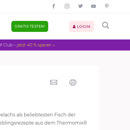
GRATIS TESTEN!
LOGIN
pf Club –
jetzt 40 % sparen →
elachs als beliebtesten Fisch der
Lieblingsrezepte aus dem Thermomix®