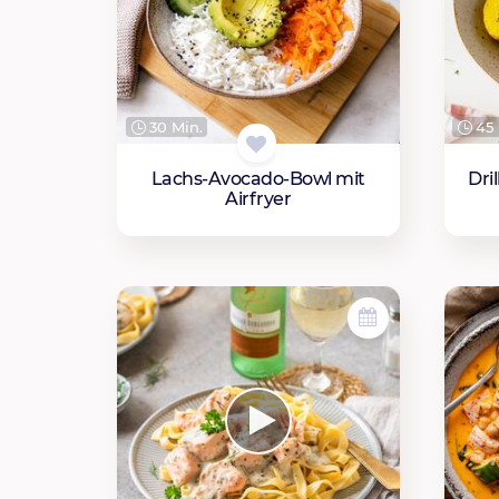
30 Min.
45 
Lachs-Avocado-Bowl mit
Dri
Airfryer