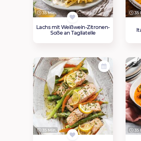
35 Min.
35 
Lachs mit Weißwein-Zitronen-
I
Soße an Tagliatelle
35 Min.
35 