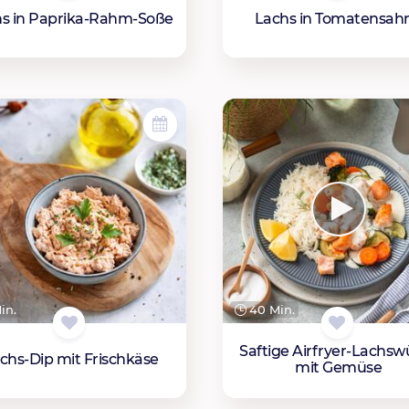
s in Paprika-Rahm-Soße
Lachs in Tomatensah
in.
40 Min.
Saftige Airfryer-Lachsw
chs-Dip mit Frischkäse
mit Gemüse