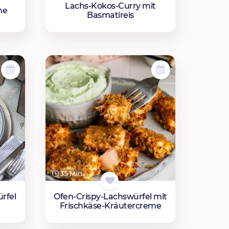
Lachs-Kokos-Curry mit
ne
Basmatireis
35 Min.
ürfel
Ofen-Crispy-Lachswürfel mit
Frischkäse-Kräutercreme