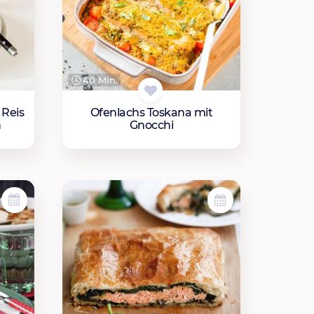
40 Min.
 Reis
Ofenlachs Toskana mit
n
Gnocchi