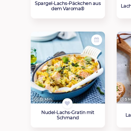
Spargel-Lachs-Päckchen aus
Lach
dem Varoma®
35 Min.
5 M
Nudel-Lachs-Gratin mit
La
Schmand