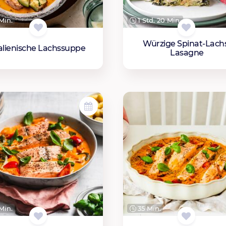
Min.
1 Std. 20 Min.
Würzige Spinat-Lach
talienische Lachssuppe
Lasagne
Min.
35 Min.