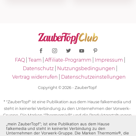
FAQ
Team
Affiliate-Programm
Impressum
Datenschutz
Nutzungsbedingungen
Vertrag widerrufen
Datenschutzeinstellungen
Copyright © 2026 - ZauberTopf
* "ZauberTopf" ist eine Publikation aus dem Hause falkemedia und
steht in keinerlei Verbindung zu den Unternehmen der Vorwerk-
Gruppe. Die Marken "Thermomix®" und die Produktgestaltungen
des "Thermomix®" sind eingetragene Marken der Unternehmen
„mein ZauberTopf”; ist eine Publikation aus dem Hause
falkemedia und steht in keinerlei Verbindung zu den
der Vorwerk-Gruppe. Die Marken Thermomix®, die Zeichen TM5®,
Unternehmen der Vorwerk-Gruppe. Die Marken Thermomix®, die
TM6 und TM31 sowie die Produktgestaltungen des Thermomix®