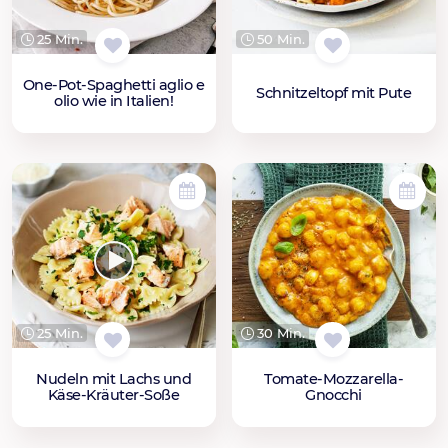
25 Min.
50 Min.
One-Pot-Spaghetti aglio e
Schnitzeltopf mit Pute
olio wie in Italien!
25 Min.
30 Min.
Nudeln mit Lachs und
Tomate-Mozzarella-
Käse-Kräuter-Soße
Gnocchi