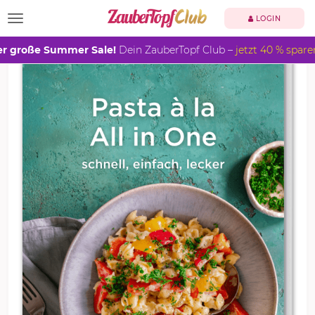
TOGGLE NAVIGATION
LOGIN
r große Summer Sale!
Dein ZauberTopf Club –
jetzt 40 % spare