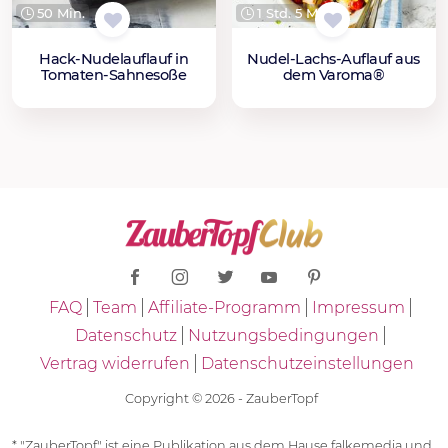
50 Min.
1 Std. 5 Min.
Hack-Nudelauflauf in
Nudel-Lachs-Auflauf aus
Tomaten-Sahnesoße
dem Varoma®
FAQ
Team
Affiliate-Programm
Impressum
Datenschutz
Nutzungsbedingungen
Vertrag widerrufen
Datenschutzeinstellungen
Copyright © 2026 - ZauberTopf
* "ZauberTopf" ist eine Publikation aus dem Hause falkemedia und