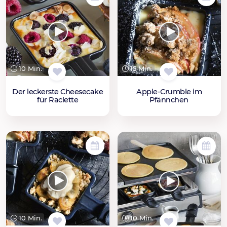
10 Min.
15 Min.
Der leckerste Cheesecake
Apple-Crumble im
für Raclette
Pfännchen
10 Min.
10 Min.