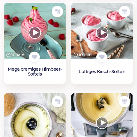
10 Min.
10 Min.
Mega cremiges Himbeer-
Luftiges Kirsch-Softeis
Softeis