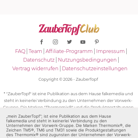
FAQ
Team
Affiliate-Programm
Impressum
Datenschutz
Nutzungsbedingungen
Vertrag widerrufen
Datenschutzeinstellungen
Copyright © 2026 - ZauberTopf
* "ZauberTopf" ist eine Publikation aus dem Hause falkemedia und
steht in keinerlei Verbindung zu den Unternehmen der Vorwerk-
Gruppe. Die Marken "Thermomix®" und die Produktgestaltungen
des "Thermomix®" sind eingetragene Marken der Unternehmen
„mein ZauberTopf”; ist eine Publikation aus dem Hause
falkemedia und steht in keinerlei Verbindung zu den
der Vorwerk-Gruppe. Die Marken Thermomix®, die Zeichen TM5®,
Unternehmen der Vorwerk-Gruppe. Die Marken Thermomix®, die
TM6 und TM31 sowie die Produktgestaltungen des Thermomix®
Zeichen TM5®, TM6 und TM31 sowie die Produktgestaltungen
des Thermomix® sind zugunsten der Unternehmen der Vorwerk-
sind zugunsten der Unternehmen der Vorwerk-Gruppe