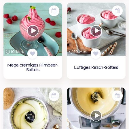
10 Min.
10 Min.
Mega cremiges Himbeer-
Luftiges Kirsch-Softeis
Softeis