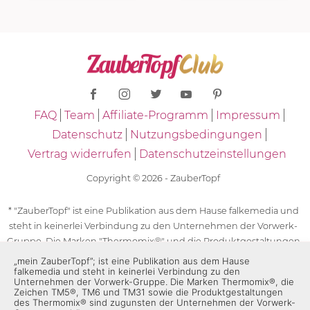
FAQ
Team
Affiliate-Programm
Impressum
Datenschutz
Nutzungsbedingungen
Vertrag widerrufen
Datenschutzeinstellungen
Copyright © 2026 - ZauberTopf
* "ZauberTopf" ist eine Publikation aus dem Hause falkemedia und
steht in keinerlei Verbindung zu den Unternehmen der Vorwerk-
Gruppe. Die Marken "Thermomix®" und die Produktgestaltungen
des "Thermomix®" sind eingetragene Marken der Unternehmen
„mein ZauberTopf”; ist eine Publikation aus dem Hause
falkemedia und steht in keinerlei Verbindung zu den
der Vorwerk-Gruppe. Die Marken Thermomix®, die Zeichen TM5®,
Unternehmen der Vorwerk-Gruppe. Die Marken Thermomix®, die
TM6 und TM31 sowie die Produktgestaltungen des Thermomix®
Zeichen TM5®, TM6 und TM31 sowie die Produktgestaltungen
des Thermomix® sind zugunsten der Unternehmen der Vorwerk-
sind zugunsten der Unternehmen der Vorwerk-Gruppe