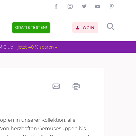
GRATIS TESTEN!
LOGIN
pf Club –
jetzt 40 % sparen →
fen in unserer Kollektion, alle
! Von herzhaften Gemüsesuppen bis