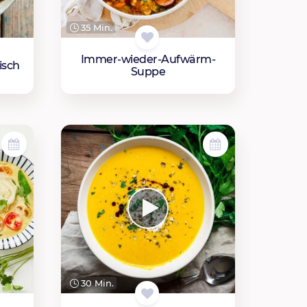
35 Min.
Immer-wieder-Aufwärm-
isch
Suppe
30 Min.