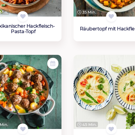
Min.
35 Min.
ikanischer Hackfleisch-
Räubertopf mit Hackfle
Pasta-Topf
Min.
45 Min.