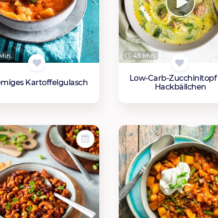
Min.
45 Min.
Low-Carb-Zucchinitopf
miges Kartoffelgulasch
Hackbällchen