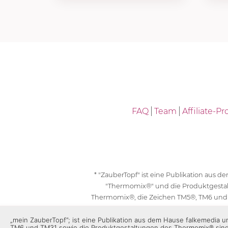
FAQ
Team
Affiliate-
* "ZauberTopf" ist eine Publikation aus
"Thermomix®" und die Produktgesta
Thermomix®, die Zeichen TM5®, TM6 und
geschützt. F
„mein ZauberTopf”; ist eine Publikation aus dem Hause falkemedia
TM6 und TM31 sowie die Produktgestaltungen des Thermomix® sin