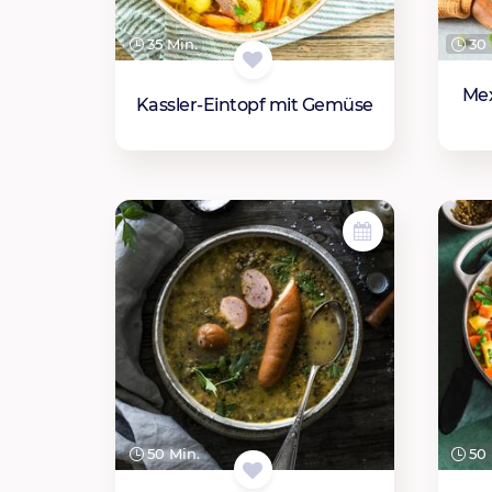
35 Min.
30 
Mex
Kassler-Eintopf mit Gemüse
50 Min.
50 