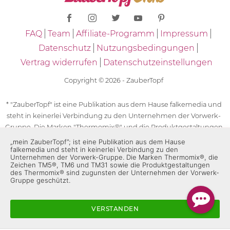
FAQ
Team
Affiliate-Programm
Impressum
Datenschutz
Nutzungsbedingungen
Vertrag widerrufen
Datenschutzeinstellungen
Copyright © 2026 - ZauberTopf
* "ZauberTopf" ist eine Publikation aus dem Hause falkemedia und
steht in keinerlei Verbindung zu den Unternehmen der Vorwerk-
Gruppe. Die Marken "Thermomix®" und die Produktgestaltungen
des "Thermomix®" sind eingetragene Marken der Unternehmen
„mein ZauberTopf”; ist eine Publikation aus dem Hause
falkemedia und steht in keinerlei Verbindung zu den
der Vorwerk-Gruppe. Die Marken Thermomix®, die Zeichen TM5®,
Unternehmen der Vorwerk-Gruppe. Die Marken Thermomix®, die
TM6 und TM31 sowie die Produktgestaltungen des Thermomix®
Zeichen TM5®, TM6 und TM31 sowie die Produktgestaltungen
sind zugunsten der Unternehmen der Vorwerk-Gruppe
des Thermomix® sind zugunsten der Unternehmen der Vorwerk-
Gruppe geschützt.
geschützt. Für die Rezeptangaben in "ZauberTopf" ist
ausschließlich falkemedia verantwortlich.
VERSTANDEN