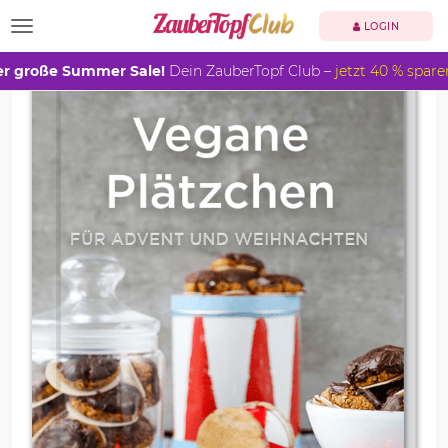
TOGGLE NAVIGATION
LOGIN
r große Summer Sale!
Dein ZauberTopf Club –
jetzt 40 % spare