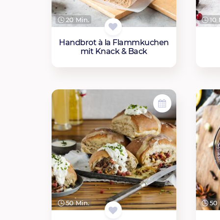
20 Min.
10 
Handbrot à la Flammkuchen
mit Knack & Back
50 Min.
50 