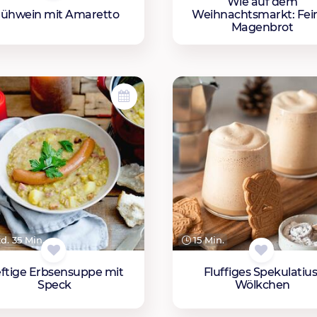
Wie auf dem
lühwein mit Amaretto
Weihnachtsmarkt: Fei
Magenbrot
td. 35 Min.
15 Min.
ftige Erbsensuppe mit
Fluffiges Spekulatius
Speck
Wölkchen