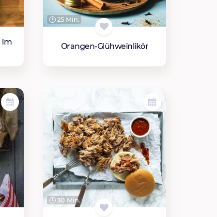
25 Min.
 im
Orangen-Glühweinlikör
30 Min.