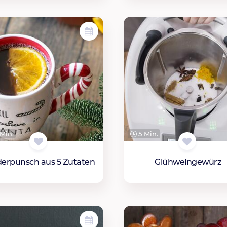
Min.
5 Min.
derpunsch aus 5 Zutaten
Glühweingewürz