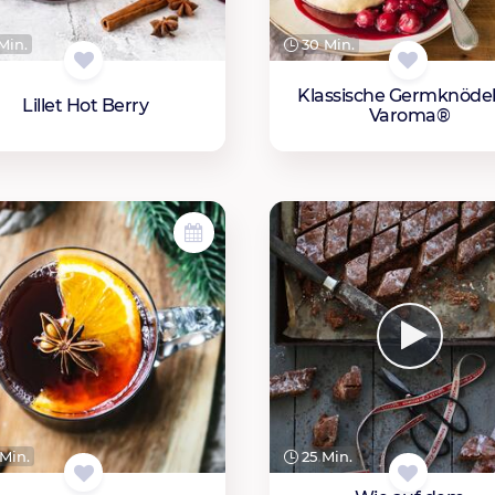
Min.
30 Min.
Klassische Germknödel
Lillet Hot Berry
Varoma®
Min.
25 Min.