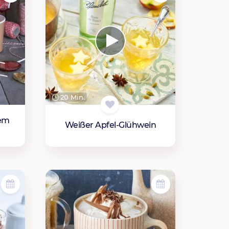
20 Min.
dem
Weißer Apfel-Glühwein