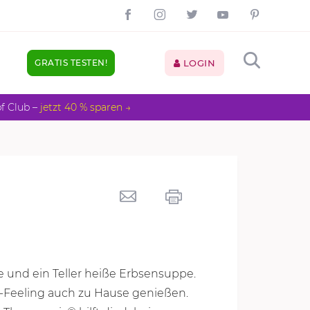
GRATIS TESTEN!
LOGIN
pf Club –
jetzt 40 % sparen →
 und ein Teller heiße Erbsensuppe.
-Feeling auch zu Hause genießen.