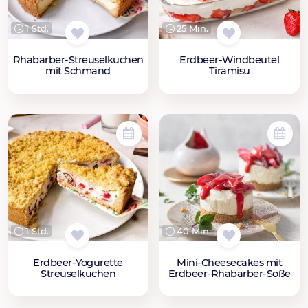
1 Std.
25 Min.
Rhabarber-Streuselkuchen
Erdbeer-Windbeutel
mit Schmand
Tiramisu
1 Std.
40 Min.
Erdbeer-Yogurette
Mini-Cheesecakes mit
Streuselkuchen
Erdbeer-Rhabarber-Soße