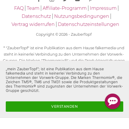
FAQ
Team
Affiliate-Programm
Impressum
Datenschutz
Nutzungsbedingungen
Vertrag widerrufen
Datenschutzeinstellungen
Copyright © 2026 - ZauberTopf
* "ZauberTopf" ist eine Publikation aus dem Hause falkemedia und
steht in keinerlei Verbindung zu den Unternehmen der Vorwerk-
Gruppe. Die Marken "Thermomix®" und die Produktgestaltungen
des "Thermomix®" sind eingetragene Marken der Unternehmen
„mein ZauberTopf”; ist eine Publikation aus dem Hause
falkemedia und steht in keinerlei Verbindung zu den
der Vorwerk-Gruppe. Die Marken Thermomix®, die Zeichen TM5®,
Unternehmen der Vorwerk-Gruppe. Die Marken Thermomix®, die
TM6 und TM31 sowie die Produktgestaltungen des Thermomix®
Zeichen TM5®, TM6 und TM31 sowie die Produktgestaltungen
des Thermomix® sind zugunsten der Unternehmen der Vorwerk-
sind zugunsten der Unternehmen der Vorwerk-Gruppe
Gruppe geschützt.
geschützt. Für die Rezeptangaben in "ZauberTopf" ist
ausschließlich falkemedia verantwortlich.
VERSTANDEN