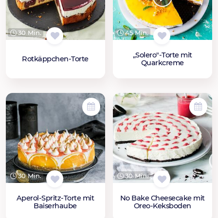
30 Min.
45 Min.
„Solero"-Torte mit
Rotkäppchen-Torte
Quarkcreme
30 Min.
30 Min.
Aperol-Spritz-Torte mit
No Bake Cheesecake mit
Baiserhaube
Oreo-Keksboden