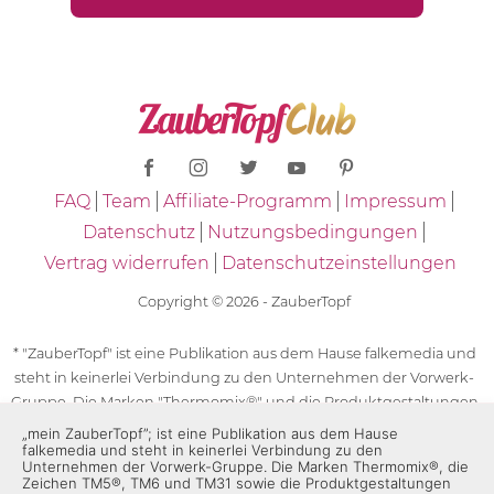
FAQ
Team
Affiliate-Programm
Impressum
Datenschutz
Nutzungsbedingungen
Vertrag widerrufen
Datenschutzeinstellungen
Copyright © 2026 - ZauberTopf
* "ZauberTopf" ist eine Publikation aus dem Hause falkemedia und
steht in keinerlei Verbindung zu den Unternehmen der Vorwerk-
Gruppe. Die Marken "Thermomix®" und die Produktgestaltungen
des "Thermomix®" sind eingetragene Marken der Unternehmen
„mein ZauberTopf”; ist eine Publikation aus dem Hause
falkemedia und steht in keinerlei Verbindung zu den
der Vorwerk-Gruppe. Die Marken Thermomix®, die Zeichen TM5®,
Unternehmen der Vorwerk-Gruppe. Die Marken Thermomix®, die
TM6 und TM31 sowie die Produktgestaltungen des Thermomix®
Zeichen TM5®, TM6 und TM31 sowie die Produktgestaltungen