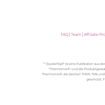
FAQ
Team
Affiliate-
* "ZauberTopf" ist eine Publikation aus
"Thermomix®" und die Produktgesta
Thermomix®, die Zeichen TM5®, TM6 und
geschützt. F