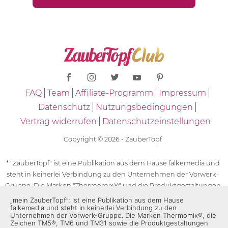
FAQ
Team
Affiliate-Programm
Impressum
Datenschutz
Nutzungsbedingungen
Vertrag widerrufen
Datenschutzeinstellungen
Copyright © 2026 - ZauberTopf
* "ZauberTopf" ist eine Publikation aus dem Hause falkemedia und
steht in keinerlei Verbindung zu den Unternehmen der Vorwerk-
Gruppe. Die Marken "Thermomix®" und die Produktgestaltungen
des "Thermomix®" sind eingetragene Marken der Unternehmen
„mein ZauberTopf”; ist eine Publikation aus dem Hause
falkemedia und steht in keinerlei Verbindung zu den
der Vorwerk-Gruppe. Die Marken Thermomix®, die Zeichen TM5®,
Unternehmen der Vorwerk-Gruppe. Die Marken Thermomix®, die
TM6 und TM31 sowie die Produktgestaltungen des Thermomix®
Zeichen TM5®, TM6 und TM31 sowie die Produktgestaltungen