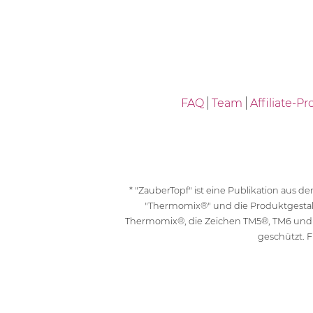
FAQ
Team
Affiliate-
* "ZauberTopf" ist eine Publikation aus
"Thermomix®" und die Produktgesta
Thermomix®, die Zeichen TM5®, TM6 und
geschützt. F