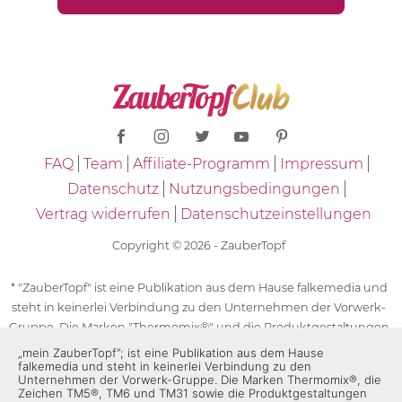
FAQ
Team
Affiliate-Programm
Impressum
Datenschutz
Nutzungsbedingungen
Vertrag widerrufen
Datenschutzeinstellungen
Copyright © 2026 - ZauberTopf
* "ZauberTopf" ist eine Publikation aus dem Hause falkemedia und
steht in keinerlei Verbindung zu den Unternehmen der Vorwerk-
Gruppe. Die Marken "Thermomix®" und die Produktgestaltungen
des "Thermomix®" sind eingetragene Marken der Unternehmen
„mein ZauberTopf”; ist eine Publikation aus dem Hause
falkemedia und steht in keinerlei Verbindung zu den
der Vorwerk-Gruppe. Die Marken Thermomix®, die Zeichen TM5®,
Unternehmen der Vorwerk-Gruppe. Die Marken Thermomix®, die
TM6 und TM31 sowie die Produktgestaltungen des Thermomix®
Zeichen TM5®, TM6 und TM31 sowie die Produktgestaltungen