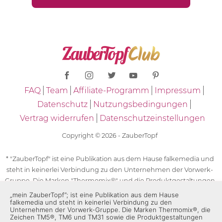
FAQ
Team
Affiliate-Programm
Impressum
Datenschutz
Nutzungsbedingungen
Vertrag widerrufen
Datenschutzeinstellungen
Copyright © 2026 - ZauberTopf
* "ZauberTopf" ist eine Publikation aus dem Hause falkemedia und
steht in keinerlei Verbindung zu den Unternehmen der Vorwerk-
Gruppe. Die Marken "Thermomix®" und die Produktgestaltungen
des "Thermomix®" sind eingetragene Marken der Unternehmen
„mein ZauberTopf”; ist eine Publikation aus dem Hause
falkemedia und steht in keinerlei Verbindung zu den
der Vorwerk-Gruppe. Die Marken Thermomix®, die Zeichen TM5®,
Unternehmen der Vorwerk-Gruppe. Die Marken Thermomix®, die
TM6 und TM31 sowie die Produktgestaltungen des Thermomix®
Zeichen TM5®, TM6 und TM31 sowie die Produktgestaltungen