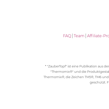
FAQ
Team
Affiliate-
* "ZauberTopf" ist eine Publikation aus
"Thermomix®" und die Produktgesta
Thermomix®, die Zeichen TM5®, TM6 und
geschützt. F