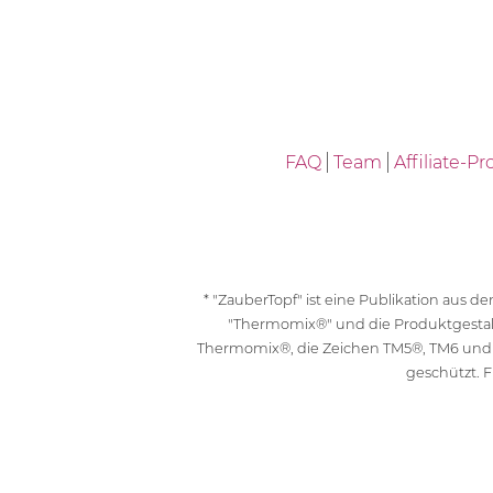
FAQ
Team
Affiliate-
* "ZauberTopf" ist eine Publikation aus
"Thermomix®" und die Produktgesta
Thermomix®, die Zeichen TM5®, TM6 und
geschützt. F