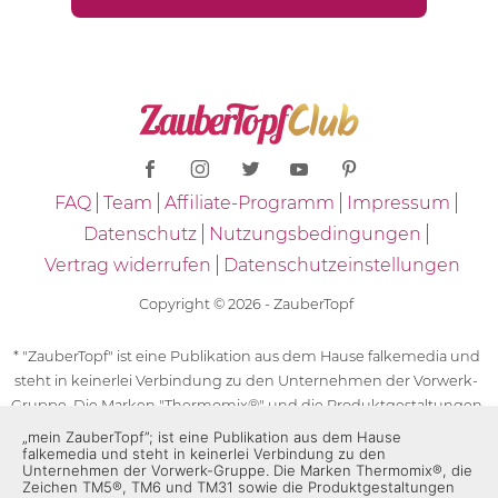
FAQ
Team
Affiliate-Programm
Impressum
Datenschutz
Nutzungsbedingungen
Vertrag widerrufen
Datenschutzeinstellungen
Copyright © 2026 - ZauberTopf
* "ZauberTopf" ist eine Publikation aus dem Hause falkemedia und
steht in keinerlei Verbindung zu den Unternehmen der Vorwerk-
Gruppe. Die Marken "Thermomix®" und die Produktgestaltungen
des "Thermomix®" sind eingetragene Marken der Unternehmen
„mein ZauberTopf”; ist eine Publikation aus dem Hause
falkemedia und steht in keinerlei Verbindung zu den
der Vorwerk-Gruppe. Die Marken Thermomix®, die Zeichen TM5®,
Unternehmen der Vorwerk-Gruppe. Die Marken Thermomix®, die
TM6 und TM31 sowie die Produktgestaltungen des Thermomix®
Zeichen TM5®, TM6 und TM31 sowie die Produktgestaltungen