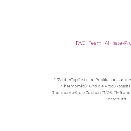
FAQ
Team
Affiliate-
* "ZauberTopf" ist eine Publikation aus
"Thermomix®" und die Produktgesta
Thermomix®, die Zeichen TM5®, TM6 und
geschützt. F