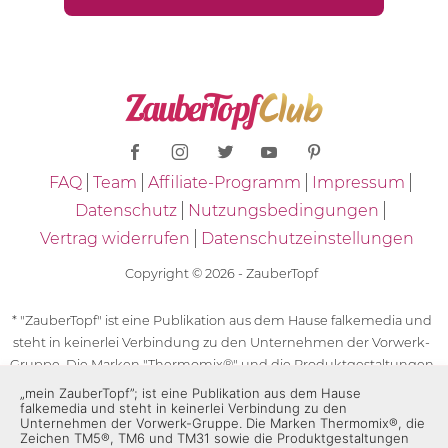
FAQ
Team
Affiliate-Programm
Impressum
Datenschutz
Nutzungsbedingungen
Vertrag widerrufen
Datenschutzeinstellungen
Copyright © 2026 - ZauberTopf
* "ZauberTopf" ist eine Publikation aus dem Hause falkemedia und
steht in keinerlei Verbindung zu den Unternehmen der Vorwerk-
Gruppe. Die Marken "Thermomix®" und die Produktgestaltungen
des "Thermomix®" sind eingetragene Marken der Unternehmen
„mein ZauberTopf”; ist eine Publikation aus dem Hause
falkemedia und steht in keinerlei Verbindung zu den
der Vorwerk-Gruppe. Die Marken Thermomix®, die Zeichen TM5®,
Unternehmen der Vorwerk-Gruppe. Die Marken Thermomix®, die
TM6 und TM31 sowie die Produktgestaltungen des Thermomix®
Zeichen TM5®, TM6 und TM31 sowie die Produktgestaltungen