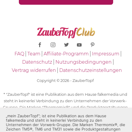
FAQ
Team
Affiliate-Programm
Impressum
Datenschutz
Nutzungsbedingungen
Vertrag widerrufen
Datenschutzeinstellungen
Copyright © 2026 - ZauberTopf
* "ZauberTopf" ist eine Publikation aus dem Hause falkemedia und
steht in keinerlei Verbindung zu den Unternehmen der Vorwerk-
Gruppe. Die Marken "Thermomix®" und die Produktgestaltungen
des "Thermomix®" sind eingetragene Marken der Unternehmen
„mein ZauberTopf”; ist eine Publikation aus dem Hause
falkemedia und steht in keinerlei Verbindung zu den
der Vorwerk-Gruppe. Die Marken Thermomix®, die Zeichen TM5®,
Unternehmen der Vorwerk-Gruppe. Die Marken Thermomix®, die
TM6 und TM31 sowie die Produktgestaltungen des Thermomix®
Zeichen TM5®, TM6 und TM31 sowie die Produktgestaltungen