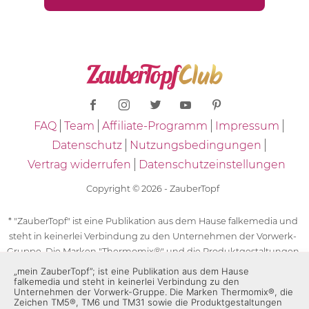
FAQ
Team
Affiliate-Programm
Impressum
Datenschutz
Nutzungsbedingungen
Vertrag widerrufen
Datenschutzeinstellungen
Copyright © 2026 - ZauberTopf
* "ZauberTopf" ist eine Publikation aus dem Hause falkemedia und
steht in keinerlei Verbindung zu den Unternehmen der Vorwerk-
Gruppe. Die Marken "Thermomix®" und die Produktgestaltungen
des "Thermomix®" sind eingetragene Marken der Unternehmen
„mein ZauberTopf”; ist eine Publikation aus dem Hause
falkemedia und steht in keinerlei Verbindung zu den
der Vorwerk-Gruppe. Die Marken Thermomix®, die Zeichen TM5®,
Unternehmen der Vorwerk-Gruppe. Die Marken Thermomix®, die
TM6 und TM31 sowie die Produktgestaltungen des Thermomix®
Zeichen TM5®, TM6 und TM31 sowie die Produktgestaltungen