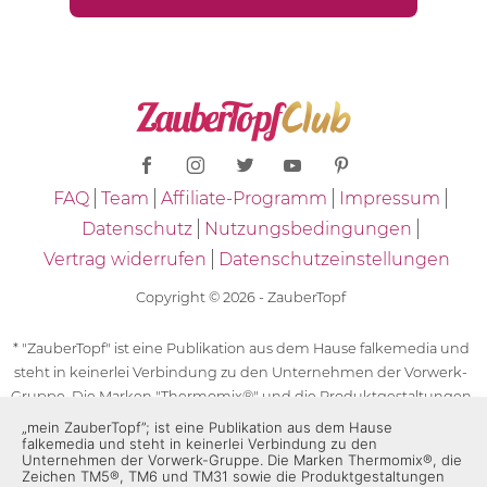
FAQ
Team
Affiliate-Programm
Impressum
Datenschutz
Nutzungsbedingungen
Vertrag widerrufen
Datenschutzeinstellungen
Copyright © 2026 - ZauberTopf
* "ZauberTopf" ist eine Publikation aus dem Hause falkemedia und
steht in keinerlei Verbindung zu den Unternehmen der Vorwerk-
Gruppe. Die Marken "Thermomix®" und die Produktgestaltungen
des "Thermomix®" sind eingetragene Marken der Unternehmen
„mein ZauberTopf”; ist eine Publikation aus dem Hause
falkemedia und steht in keinerlei Verbindung zu den
der Vorwerk-Gruppe. Die Marken Thermomix®, die Zeichen TM5®,
Unternehmen der Vorwerk-Gruppe. Die Marken Thermomix®, die
TM6 und TM31 sowie die Produktgestaltungen des Thermomix®
Zeichen TM5®, TM6 und TM31 sowie die Produktgestaltungen