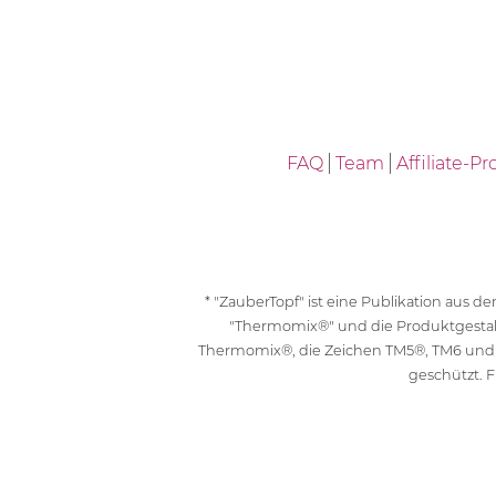
FAQ
Team
Affiliate-
* "ZauberTopf" ist eine Publikation aus
"Thermomix®" und die Produktgesta
Thermomix®, die Zeichen TM5®, TM6 und
geschützt. F