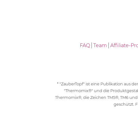
FAQ
Team
Affiliate-
* "ZauberTopf" ist eine Publikation aus
"Thermomix®" und die Produktgesta
Thermomix®, die Zeichen TM5®, TM6 und
geschützt. F