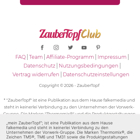
FAQ
Team
Affiliate-Programm
Impressum
Datenschutz
Nutzungsbedingungen
Vertrag widerrufen
Datenschutzeinstellungen
Copyright © 2026 - ZauberTopf
* "ZauberTopf" ist eine Publikation aus dem Hause falkemedia und
steht in keinerlei Verbindung zu den Unternehmen der Vorwerk-
Gruppe. Die Marken "Thermomix®" und die Produktgestaltungen
des "Thermomix®" sind eingetragene Marken der Unternehmen
„mein ZauberTopf”; ist eine Publikation aus dem Hause
falkemedia und steht in keinerlei Verbindung zu den
der Vorwerk-Gruppe. Die Marken Thermomix®, die Zeichen TM5®,
Unternehmen der Vorwerk-Gruppe. Die Marken Thermomix®, die
TM6 und TM31 sowie die Produktgestaltungen des Thermomix®
Zeichen TM5®, TM6 und TM31 sowie die Produktgestaltungen