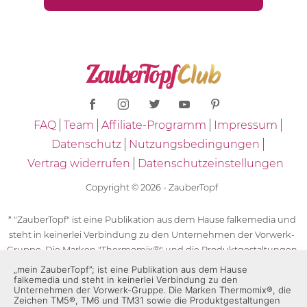
FAQ
Team
Affiliate-Programm
Impressum
Datenschutz
Nutzungsbedingungen
Vertrag widerrufen
Datenschutzeinstellungen
Copyright © 2026 - ZauberTopf
* "ZauberTopf" ist eine Publikation aus dem Hause falkemedia und
steht in keinerlei Verbindung zu den Unternehmen der Vorwerk-
Gruppe. Die Marken "Thermomix®" und die Produktgestaltungen
des "Thermomix®" sind eingetragene Marken der Unternehmen
„mein ZauberTopf”; ist eine Publikation aus dem Hause
falkemedia und steht in keinerlei Verbindung zu den
der Vorwerk-Gruppe. Die Marken Thermomix®, die Zeichen TM5®,
Unternehmen der Vorwerk-Gruppe. Die Marken Thermomix®, die
TM6 und TM31 sowie die Produktgestaltungen des Thermomix®
Zeichen TM5®, TM6 und TM31 sowie die Produktgestaltungen