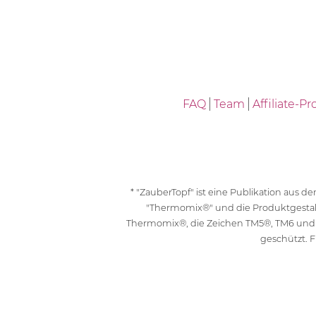
FAQ
Team
Affiliate-
* "ZauberTopf" ist eine Publikation aus
"Thermomix®" und die Produktgesta
Thermomix®, die Zeichen TM5®, TM6 und
geschützt. F