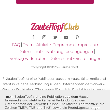
FAQ
Team
Affiliate-Programm
Impressum
Datenschutz
Nutzungsbedingungen
Vertrag widerrufen
Datenschutzeinstellungen
Copyright © 2026 - ZauberTopf
* "ZauberTopf" ist eine Publikation aus dem Hause falkemedia und
steht in keinerlei Verbindung zu den Unternehmen der Vorwerk-
Gruppe. Die Marken "Thermomix®" und die Produktgestaltungen
des "Thermomix®" sind eingetragene Marken der Unternehmen
„mein ZauberTopf”; ist eine Publikation aus dem Hause
falkemedia und steht in keinerlei Verbindung zu den
der Vorwerk-Gruppe. Die Marken Thermomix®, die Zeichen TM5®,
Unternehmen der Vorwerk-Gruppe. Die Marken Thermomix®, die
TM6 und TM31 sowie die Produktgestaltungen des Thermomix®
Zeichen TM5®, TM6 und TM31 sowie die Produktgestaltungen