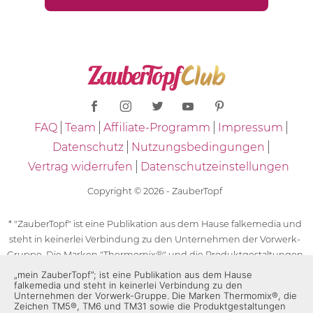
FAQ
Team
Affiliate-Programm
Impressum
Datenschutz
Nutzungsbedingungen
Vertrag widerrufen
Datenschutzeinstellungen
Copyright © 2026 - ZauberTopf
* "ZauberTopf" ist eine Publikation aus dem Hause falkemedia und
steht in keinerlei Verbindung zu den Unternehmen der Vorwerk-
Gruppe. Die Marken "Thermomix®" und die Produktgestaltungen
des "Thermomix®" sind eingetragene Marken der Unternehmen
„mein ZauberTopf”; ist eine Publikation aus dem Hause
falkemedia und steht in keinerlei Verbindung zu den
der Vorwerk-Gruppe. Die Marken Thermomix®, die Zeichen TM5®,
Unternehmen der Vorwerk-Gruppe. Die Marken Thermomix®, die
TM6 und TM31 sowie die Produktgestaltungen des Thermomix®
Zeichen TM5®, TM6 und TM31 sowie die Produktgestaltungen