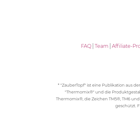
FAQ
Team
Affiliate-
* "ZauberTopf" ist eine Publikation aus
"Thermomix®" und die Produktgesta
Thermomix®, die Zeichen TM5®, TM6 und
geschützt. F