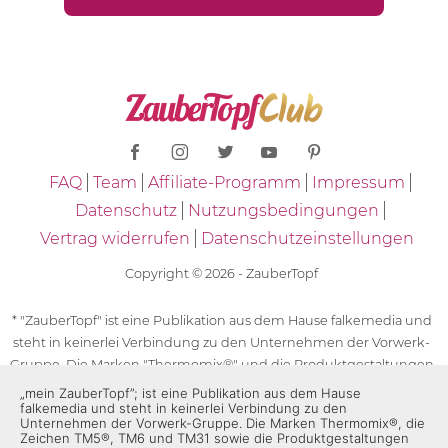
FAQ
Team
Affiliate-Programm
Impressum
Datenschutz
Nutzungsbedingungen
Vertrag widerrufen
Datenschutzeinstellungen
Copyright © 2026 - ZauberTopf
* "ZauberTopf" ist eine Publikation aus dem Hause falkemedia und
steht in keinerlei Verbindung zu den Unternehmen der Vorwerk-
Gruppe. Die Marken "Thermomix®" und die Produktgestaltungen
des "Thermomix®" sind eingetragene Marken der Unternehmen
„mein ZauberTopf”; ist eine Publikation aus dem Hause
falkemedia und steht in keinerlei Verbindung zu den
der Vorwerk-Gruppe. Die Marken Thermomix®, die Zeichen TM5®,
Unternehmen der Vorwerk-Gruppe. Die Marken Thermomix®, die
TM6 und TM31 sowie die Produktgestaltungen des Thermomix®
Zeichen TM5®, TM6 und TM31 sowie die Produktgestaltungen