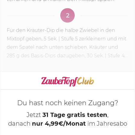
2
Für den Kräuter-Dip die halbe Zwiebel in den
Mixtopf geben,
5 Sek.
|
Stufe 5
zerkleinern und mit
dem Spatel nach unten schieben. Kräuter und
285 g
des Basis-Dips dazugeben, 30 Sek. | Stufe 4...
KOCHMODUS STARTEN
Du hast noch keinen Zugang?
Jetzt
31 Tage gratis testen
,
danach
nur 4,99€/Monat
im Jahresabo
Deine Notizen