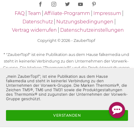
FAQ
Team
Affiliate-Programm
Impressum
Datenschutz
Nutzungsbedingungen
Vertrag widerrufen
Datenschutzeinstellungen
Copyright © 2026 - ZauberTopf
* "ZauberTopf" ist eine Publikation aus dem Hause falkemedia und
steht in keinerlei Verbindung zu den Unternehmen der Vorwerk-
Gruppe. Die Marken "Thermomix®" und die Produktgestaltungen
des "Thermomix®" sind eingetragene Marken der Unternehmen
„mein ZauberTopf”; ist eine Publikation aus dem Hause
falkemedia und steht in keinerlei Verbindung zu den
der Vorwerk-Gruppe. Die Marken Thermomix®, die Zeichen TM5®,
Unternehmen der Vorwerk-Gruppe. Die Marken Thermomix®, die
TM6 und TM31 sowie die Produktgestaltungen des Thermomix®
Zeichen TM5®, TM6 und TM31 sowie die Produktgestaltungen
des Thermomix® sind zugunsten der Unternehmen der Vorwerk-
sind zugunsten der Unternehmen der Vorwerk-Gruppe
Gruppe geschützt.
geschützt. Für die Rezeptangaben in "ZauberTopf" ist
ausschließlich falkemedia verantwortlich.
VERSTANDEN