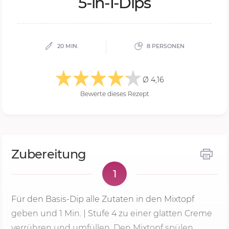
5-in-1-Dips
20 MIN.
8 PERSONEN
Ø 4,16
Bewerte dieses Rezept
Zubereitung
1
Für den Basis-Dip alle Zutaten in den Mixtopf
geben und
1 Min.
|
Stufe 4
zu einer glatten Creme
verrühren und umfüllen. Den Mixtopf spülen.