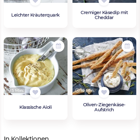
Cremiger Käsedip mit
Leichter Kräuterquark
Cheddar
5 Min.
10 Min.
Oliven-Ziegenkäse-
Klassische Aioli
Aufstrich
In Kollektionen