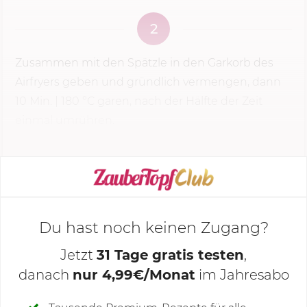
2
Zusammen mit den Spätzle in den Garkorb des
Airfryers geben und gründlich vermengen, dann
10 Min.
|
180 °C
garen, nach der Hälfte der Zeit
einmal umrühren.
KOCHMODUS STARTEN
Du hast noch keinen Zugang?
Jetzt
31 Tage gratis testen
,
danach
nur 4,99€/Monat
im Jahresabo
Deine Notizen