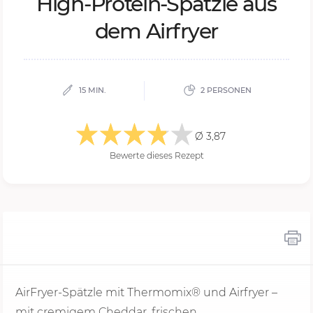
High-Pro­te­in-Spätz­le aus
dem Air­fryer
15 MIN.
2 PERSONEN
Ø 3,87
Bewerte dieses Rezept
AirFryer-Spätzle mit Thermomix® und Airfryer –
mit cremigem Cheddar, frischen