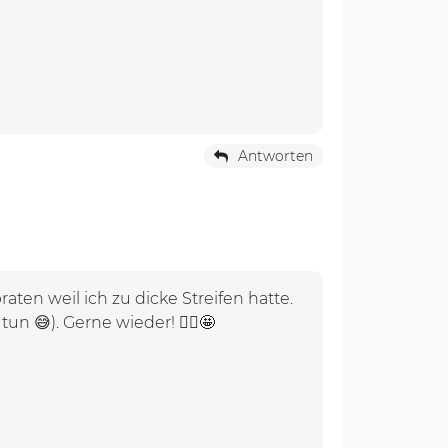
Antworten
aten weil ich zu dicke Streifen hatte.
n 😅). Gerne wieder! 🙋‍♀️🤩