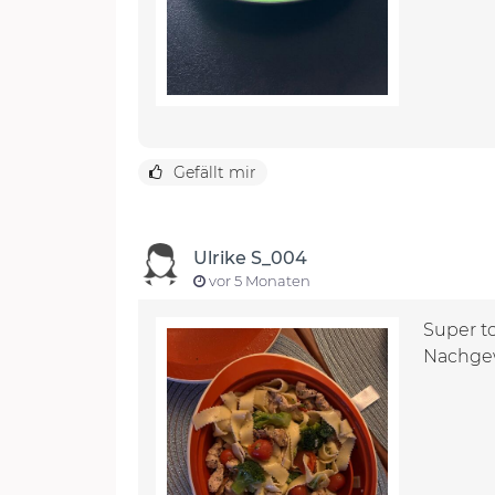
Gefällt mir
Ulrike S_004
vor 5 Monaten
Super to
Nachgewü