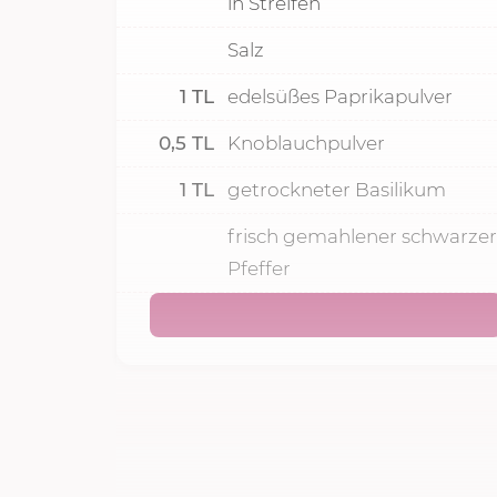
in Streifen
Salz
1
TL
edelsüßes Paprikapulver
0,5
TL
Knoblauchpulver
1
TL
getrockneter Basilikum
frisch gemahlener schwarzer
Pfeffer