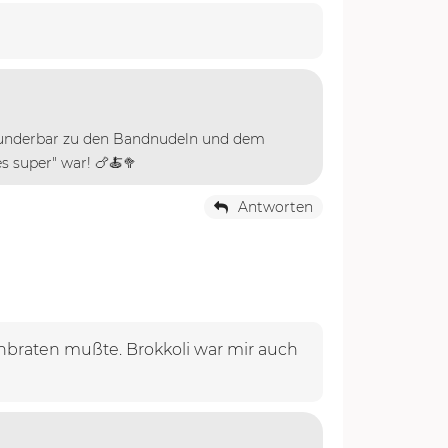
e wunderbar zu den Bandnudeln und dem
s super" war! 🍗🍝🥦
Antworten
anbraten mußte. Brokkoli war mir auch