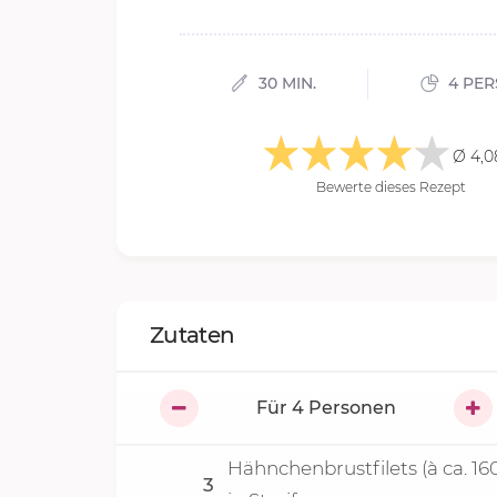
30 MIN.
4 PE
Ø 4,0
Bewerte dieses Rezept
Zutaten
Für
4
Personen
Hähnchenbrustfilets (à ca. 160
3