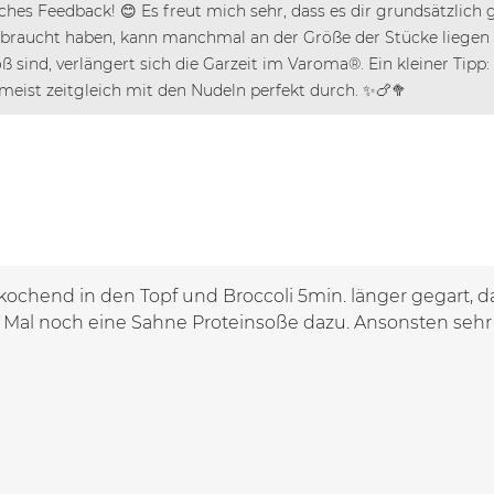
liches Feedback! 😊 Es freut mich sehr, dass es dir grundsätzli
ebraucht haben, kann manchmal an der Größe der Stücke liegen 
oß sind, verlängert sich die Garzeit im Varoma®. Ein kleiner Tipp
 meist zeitgleich mit den Nudeln perfekt durch. ✨🍗🥦
ochend in den Topf und Broccoli 5min. länger gegart, da
 Mal noch eine Sahne Proteinsoße dazu. Ansonsten sehr 