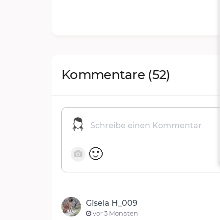
Kommentare
(52)
🙂
Gisela H_009
vor 3 Monaten