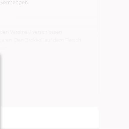
t vermengen.
n, den Varoma® verschlossen
garen. Den Brokkoli auf dem Fleisch
ren.
TARTEN