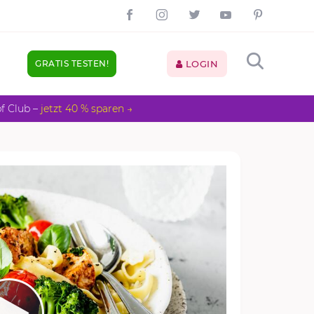
GRATIS TESTEN!
LOGIN
pf Club –
jetzt 40 % sparen →