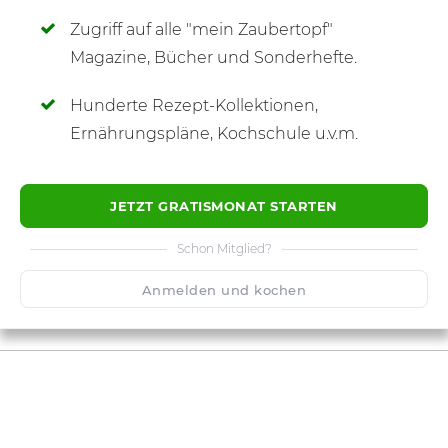
Zugriff auf alle "mein Zaubertopf"
SCHREIBE NEUE NOTIZ
Magazine, Bücher und Sonderhefte.
Hunderte Rezept-Kollektionen,
Ernährungspläne, Kochschule u.v.m.
JETZT GRATISMONAT STARTEN
Schon Mitglied?
Anmelden und kochen