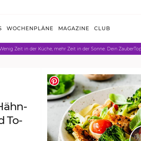
S
WOCHENPLÄNE
MAGAZINE
CLUB
Wenig Zeit in der Küche, mehr Zeit in der Sonne. Dein ZauberTo
 Hähn­
d To­