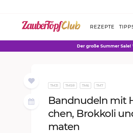
REZEPTE
TIPP
Der große Summer Sale!
TM31
TM5®
TM6
TM7
Band­nu­deln mit
chen, Brok­ko­li un
ma­ten