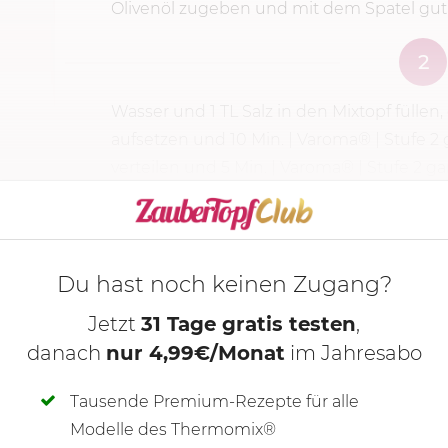
Olivenöl zugeben und mit dem Spatel gu
2
Wasser und 1 TL Salz in den Mixtopf fülle
aufsetzen und
10 Min.
| Varoma® |
Stufe 2
verteilen und 5 Min. | Varoma® |
Stufe 2
ga
KOCHMODUS S
Du hast noch keinen Zugang?
Jetzt
31 Tage gratis testen
,
danach
nur 4,99€/Monat
im Jahresabo
Tausende Premium-Rezepte für alle
Modelle des Thermomix®