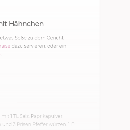
mit Hähnchen
etwas Soße zu dem Gericht
naise
dazu servieren, oder ein
o
.
t 1 TL Salz, Paprikapulver,
und 3 Prisen Pfeffer würzen. 1 EL