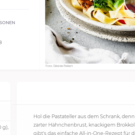
RSONEN
8
Foto: Désirée Peikert
Hol die Pastateller aus dem Schrank, denn
zarter Hähnchenbrust, knackigem Brokkol
 g),
gibt's das einfache All-in-One-Rezept fü