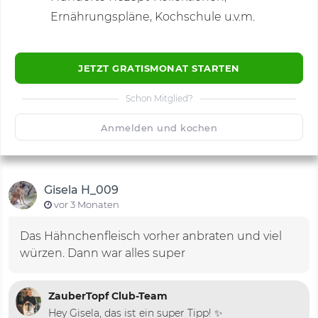
Kommentare
(52)
Ernährungspläne, Kochschule u.v.m.
JETZT GRATISMONAT STARTEN
Schon Mitglied?
🙂
Speichern
1500
Anmelden und kochen
Gisela H_009
vor 3 Monaten
Das Hähnchenfleisch vorher anbraten und viel
würzen. Dann war alles super
ZauberTopf Club-Team
Hey Gisela, das ist ein super Tipp! ✨