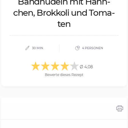
Band­nu­deln mit Hähn­
chen, Brok­ko­li und To­ma­
ten
30 MIN.
4 PERSONEN
Ø 4,08
Bewerte dieses Rezept