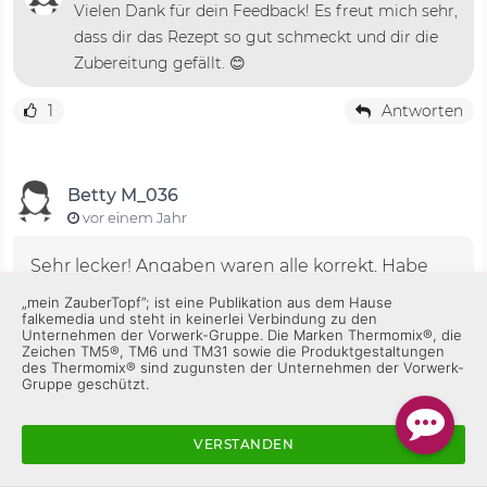
Vielen Dank für dein Feedback! Es freut mich sehr,
dass dir das Rezept so gut schmeckt und dir die
Zubereitung gefällt. 😊
1
Antworten
Betty M_036
vor einem Jahr
Sehr lecker! Angaben waren alle korrekt. Habe
aber Herzchen Nudeln gemacht
„mein ZauberTopf”; ist eine Publikation aus dem Hause
falkemedia und steht in keinerlei Verbindung zu den
Unternehmen der Vorwerk-Gruppe. Die Marken Thermomix®, die
Gefällt mir
Antworten
Zeichen TM5®, TM6 und TM31 sowie die Produktgestaltungen
des Thermomix® sind zugunsten der Unternehmen der Vorwerk-
Gruppe geschützt.
sidi61.sb
VERSTANDEN
vor einem Jahr