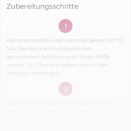
Zubereitungsschritte
1
Hähnchenstreifen in den Varoma® geben, mit 1 TL
Salz, Paprikapulver, Knoblauchpulver,
getrocknetem Basilikum und 3 Prisen Pfeffer
würzen. 1 EL Olivenöl zugeben und mit dem
Spatel gut vermengen.
2
Wasser und 1 TL Salz in den Mixtopf füllen, den
Varoma® verschlossen aufsetzen und
10 Min.
|
Varoma® |
Stufe 2
garen. Den Brokkoli auf dem
Fleisch verteilen und 5 Min. | Varoma® |