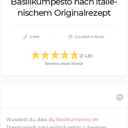
Ba­si­li­kum­pe­s­to nach ita­lie­
ni­schem Ori­gi­nal­re­zept
5 MIN.
3 GLÄSER À 150 ML
Ø 4,80
Bewerte dieses Rezept
Wusstest du, dass du
Basilikumpesto
im
Thermomix® ganz einfach selbst zubereiten