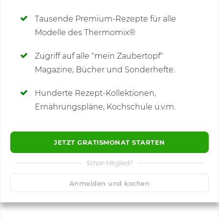
Deine Notizen
Tausende Premium-Rezepte für alle
Modelle des Thermomix®
SCHREIBE NEUE NOTIZ
Zugriff auf alle "mein Zaubertopf"
Magazine, Bücher und Sonderhefte.
Hunderte Rezept-Kollektionen,
Kommentare
(42)
Ernährungspläne, Kochschule u.v.m.
JETZT GRATISMONAT STARTEN
Schon Mitglied?
🙂
Speichern
1500
Anmelden und kochen