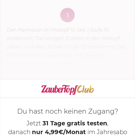
1
Den Parmesan im Mixtopf
10 Sek.
| Stufe 10
zerkleinern. Die übrigen Zutaten in den Mixtopf
geben und alles 25 Sek. | Stufe 7,5 zerkleinern. Das
Pesto in sterile Gläser füllen, mit Olivenöl
bedecken und verschließen.
KOCHMODUS STARTEN
Du hast noch keinen Zugang?
Jetzt
31 Tage gratis testen
,
danach
nur 4,99€/Monat
im Jahresabo