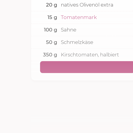
20
g
natives Olivenöl extra
15
g
Tomatenmark
100
g
Sahne
50
g
Schmelzkäse
350
g
Kirschtomaten, halbiert