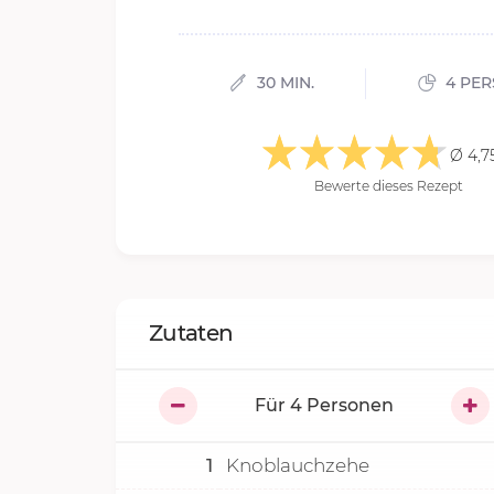
30 MIN.
4 PE
Ø 4,7
Bewerte dieses Rezept
Zutaten
Für
4
Personen
1
Knoblauchzehe