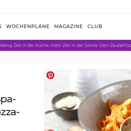
S
WOCHENPLÄNE
MAGAZINE
CLUB
Wenig Zeit in der Küche, mehr Zeit in der Sonne. Dein ZauberTo
Spa­
z­za­