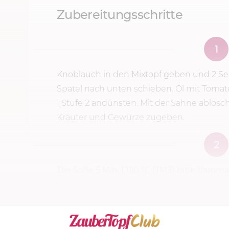
Zubereitungsschritte
1
Knoblauch in den Mixtopf geben und
2 Se
Spatel nach unten schieben. Öl mit Tom
|
Stufe 2
andünsten. Mit der Sahne ablösc
Kräuter und Gewürze zugeben.
2
Die Soße
5 Min.
|
120 °C
[TM31 bitte Varoma
Währenddessen Stärke mit
50 g
Wasser v
Deckelöffnung zugießen.