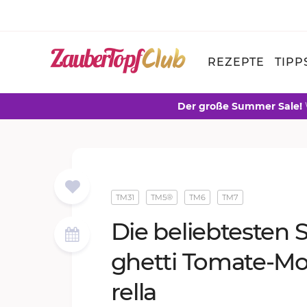
REZEPTE
TIPP
Der große Summer Sale!
TM31
TM5®
TM6
TM7
Die be­lieb­tes­ten 
ghet­ti To­ma­te-Mo
rel­la