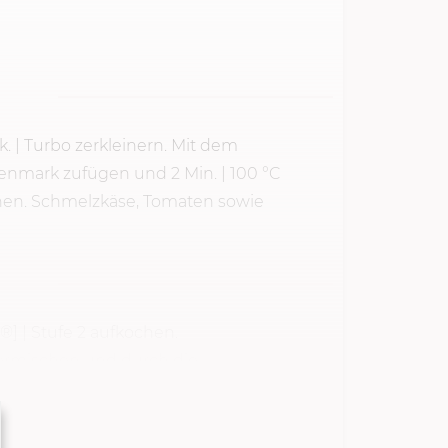
k.
| Turbo zerkleinern. Mit dem
atenmark zufügen und
2 Min.
|
100 °C
hen. Schmelzkäse, Tomaten sowie
®] |
Stufe 2
aufkochen.
ermischen und durch die