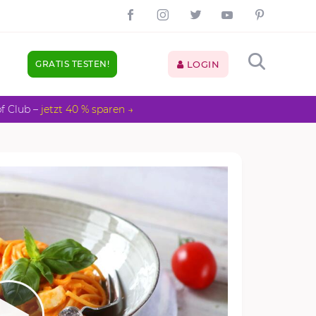
GRATIS TESTEN!
LOGIN
pf Club –
jetzt 40 % sparen →