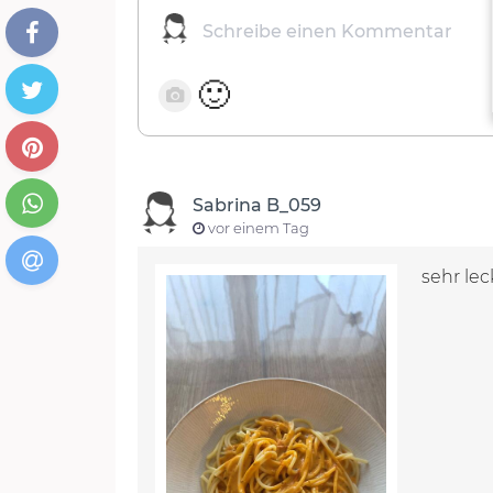
🙂
Sabrina B_059
vor einem Tag
sehr lec