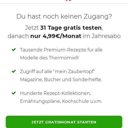
KOCHMODUS S
Du hast noch keinen Zugang?
Jetzt
31 Tage gratis testen
,
danach
nur 4,99€/Monat
im Jahresabo
Tausende Premium-Rezepte für alle
Modelle des Thermomix®
Zugriff auf alle "mein Zaubertopf"
SCHREIBE NEUE NOTIZ
Magazine, Bücher und Sonderhefte.
Hunderte Rezept-Kollektionen,
Ernährungspläne, Kochschule u.v.m.
JETZT GRATISMONAT STARTEN