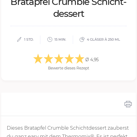
Brat­ap­fel Crum­ble Schicht­
des­sert
1 STD.
15 MIN.
4 GLÄSER À 250 ML
Ø 4,95
Bewerte dieses Rezept
Dieses Bratapfel Crumble Schichtdessert zauberst
du ganz easy mit dem Thermomix®. Es ist perfekt,