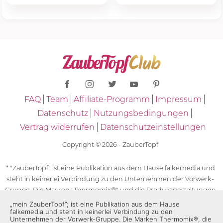
FAQ
Team
Affiliate-Programm
Impressum
Datenschutz
Nutzungsbedingungen
Vertrag widerrufen
Datenschutzeinstellungen
Copyright © 2026 - ZauberTopf
* "ZauberTopf" ist eine Publikation aus dem Hause falkemedia und
steht in keinerlei Verbindung zu den Unternehmen der Vorwerk-
Gruppe. Die Marken "Thermomix®" und die Produktgestaltungen
des "Thermomix®" sind eingetragene Marken der Unternehmen
„mein ZauberTopf”; ist eine Publikation aus dem Hause
falkemedia und steht in keinerlei Verbindung zu den
der Vorwerk-Gruppe. Die Marken Thermomix®, die Zeichen TM5®,
Unternehmen der Vorwerk-Gruppe. Die Marken Thermomix®, die
TM6 und TM31 sowie die Produktgestaltungen des Thermomix®