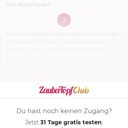
Den Mixtopf spülen.
2
Für das Kompott die Äpfel zusammen mit Zucker,
Zitronensaft und Zimt in den Mixtopf geben und
für
15 Min.
|
100 °C
|
Stufe 1
garen, dabei den
Spritzschutz aufsetzen. Die Stärke mit etwas
Wasser...
KOCHMODUS STARTEN
Du hast noch keinen Zugang?
Jetzt
31 Tage gratis testen
,