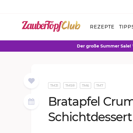
REZEPTE
TIPP
Der große Summer Sale!
TM31
TM5®
TM6
TM7
Brat­ap­fel Crum
Schicht­des­sert