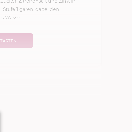
ucker, Zitronensaft und Zimt in
|
Stufe 1
garen, dabei den
s Wasser...
TARTEN