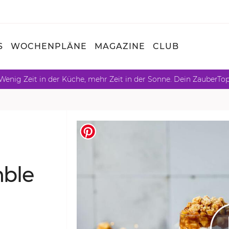
S
WOCHENPLÄNE
MAGAZINE
CLUB
Wenig Zeit in der Küche, mehr Zeit in der Sonne. Dein ZauberTo
­ble