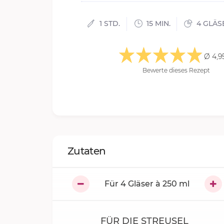
1 STD.
15 MIN.
4 GLÄSE
Ø 4,9
Bewerte dieses Rezept
Zutaten
Für
4
Gläser à 250 ml
FÜR DIE STREUSEL