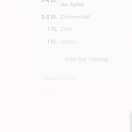
3-4
EL
der Äpfel)
2-3
EL
Zitronensaft
1
TL
Zimt
1
EL
Stärke
FÜR DIE CREME
200
g
Sahne
200
g
Quark
50
g
Puderzucker
1
TL
Zimt
1
TL
selbst gemachter
Vanillezuc