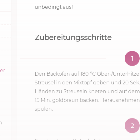
unbedingt aus!
Zubereitungsschritte
1
ker
Den Backofen auf
180 °C
Ober-­/Unterhitze 
Streusel in den Mixtopf geben und
20 Sek.
Händen zu Streuseln kneten und auf dem B
15 Min.
goldbraun backen. Herausnehmen u
spülen.
n
2
e