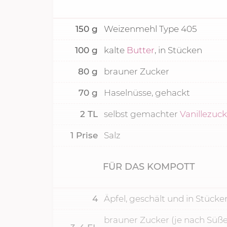
150
g
Weizenmehl Type 405
100
g
kalte
Butter
, in Stücken
80
g
brauner Zucker
70
g
Haselnüsse, gehackt
2
TL
selbst gemachter
Vanillezuc
1
Prise
Salz
FÜR DAS KOMPOTT
4
Äpfel, geschält und in Stücke
brauner Zucker (je nach Süß