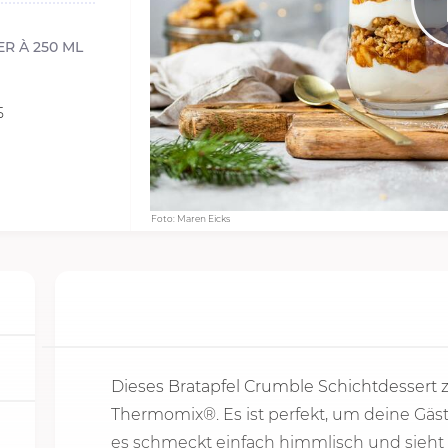
R À 250 ML
5
Foto: Maren Eicks
Dieses Bratapfel Crumble Schichtdessert 
Thermomix®. Es ist perfekt, um deine Gä
es schmeckt einfach himmlisch und sieht to