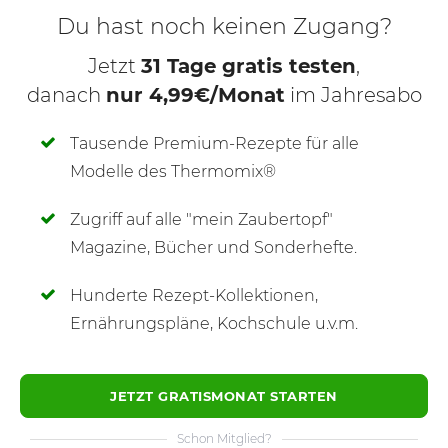
Du hast noch keinen Zugang?
Jetzt
31 Tage gratis testen
,
danach
nur 4,99€/Monat
im Jahresabo
Tausende Premium-Rezepte für alle
Modelle des Thermomix®
Zugriff auf alle "mein Zaubertopf"
SCHREIBE NEUE NOTIZ
Magazine, Bücher und Sonderhefte.
Hunderte Rezept-Kollektionen,
Ernährungspläne, Kochschule u.v.m.
JETZT GRATISMONAT STARTEN
Schon Mitglied?