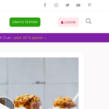
GRATIS TESTEN!
LOGIN
pf Club –
jetzt 40 % sparen →