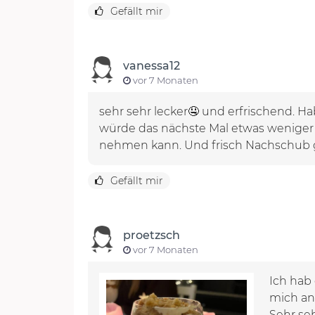
Gefällt mir
vanessa12
vor 7 Monaten
sehr sehr lecker🤤 und erfrischend. 
würde das nächste Mal etwas weniger v
nehmen kann. Und frisch Nachschub 
Gefällt mir
proetzsch
vor 7 Monaten
Ich hab 
mich an 
Sehr seh