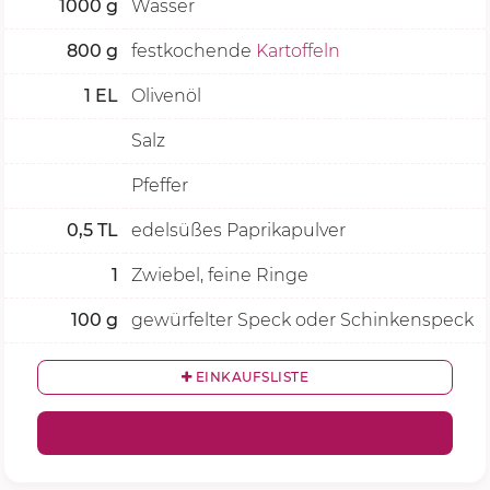
1000
g
Wasser
800
g
festkochende
Kartoffeln
1
EL
Olivenöl
Salz
Pfeffer
0,5
TL
edelsüßes Paprikapulver
1
Zwiebel, feine Ringe
100
g
gewürfelter Speck oder Schinkenspeck
EINKAUFSLISTE