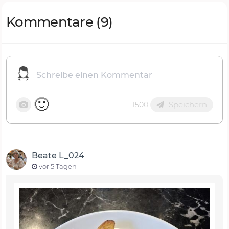
Kommentare
(9)
🙂
Speichern
1500
Beate L_024
vor 5 Tagen