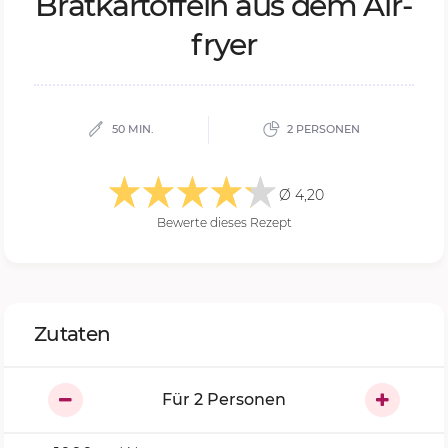
Brat­kar­tof­feln aus dem Air­
fryer
50 MIN.
2 PERSONEN
Ø 4,20
Bewerte dieses Rezept
Zutaten
Für
2
Personen