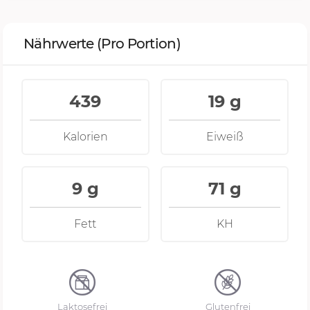
Nährwerte
(Pro Portion)
439
19 g
Kalorien
Eiweiß
9 g
71 g
Fett
KH
Laktosefrei
Glutenfrei