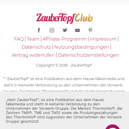
FAQ
Team
Affiliate-Programm
Impressum
Datenschutz
Nutzungsbedingungen
Vertrag widerrufen
Datenschutzeinstellungen
Copyright © 2026 - ZauberTopf
* "ZauberTopf" ist eine Publikation aus dem Hause falkemedia und
steht in keinerlei Verbindung zu den Unternehmen der Vorwerk-
Gruppe. Die Marken "Thermomix®" und die Produktgestaltungen
des "Thermomix®" sind eingetragene Marken der Unternehmen
„mein ZauberTopf”; ist eine Publikation aus dem Hause
falkemedia und steht in keinerlei Verbindung zu den
der Vorwerk-Gruppe. Die Marken Thermomix®, die Zeichen TM5®,
Unternehmen der Vorwerk-Gruppe. Die Marken Thermomix®, die
TM6 und TM31 sowie die Produktgestaltungen des Thermomix®
Zeichen TM5®, TM6 und TM31 sowie die Produktgestaltungen
sind zugunsten der Unternehmen der Vorwerk-Gruppe
des Thermomix® sind zugunsten der Unternehmen der Vorwerk-
Gruppe geschützt.
geschützt. Für die Rezeptangaben in "ZauberTopf" ist