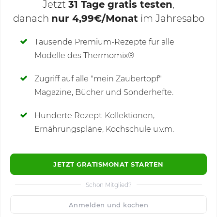
Jetzt
31 Tage gratis testen
,
danach
nur 4,99€/Monat
im Jahresabo
Deine Notizen
Tausende Premium-Rezepte für alle
Modelle des Thermomix®
SCHREIBE NEUE NOTIZ
Zugriff auf alle "mein Zaubertopf"
Magazine, Bücher und Sonderhefte.
Hunderte Rezept-Kollektionen,
Kommentare
(8)
Ernährungspläne, Kochschule u.v.m.
JETZT GRATISMONAT STARTEN
Schon Mitglied?
🙂
Speichern
1500
Anmelden und kochen