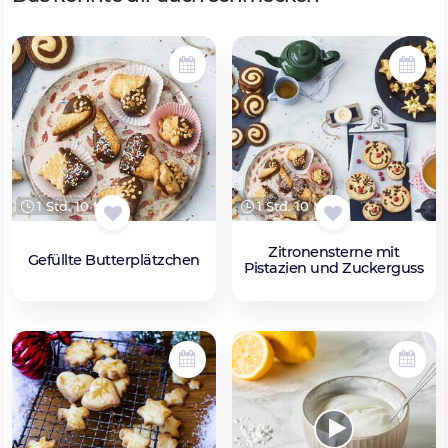
1 Std. 10 Min.
1 Std. 10 Min.
Zitronensterne mit
Gefüllte Butterplätzchen
Pistazien und Zuckerguss