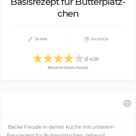
Ba­sis­re­zept für But­ter­plätz­
chen
30 MIN.
60 STÜCK
Ø 4,09
Bewerte dieses Rezept
Backe Freude in deiner Küche mit unserem
Basisrezept für Butterplätzchen, liebevoll