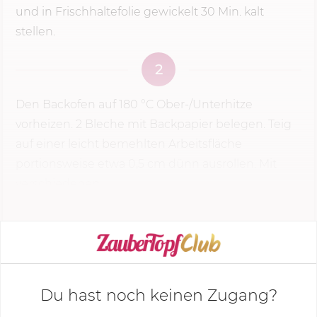
und in Frischhaltefolie gewickelt
30 Min.
kalt
stellen.
2
Den Backofen auf
180 °C
Ober-/Unterhitze
vorheizen. 2 Bleche mit Backpapier belegen. Teig
auf einer leicht bemehlten Arbeitsfläche
portionsweise etwa 0,5 cm dünn ausrollen. Mit
verschiedenen...
KOCHMODUS STARTEN
Du hast noch keinen Zugang?