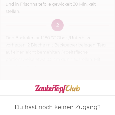
und in Frischhaltefolie gewickelt
30 Min.
kalt
stellen.
2
Den Backofen auf
180 °C
Ober-/Unterhitze
vorheizen. 2 Bleche mit Backpapier belegen. Teig
auf einer leicht bemehlten Arbeitsfläche
portionsweise etwa 0,5 cm dünn ausrollen. Mit
verschiedenen...
KOCHMODUS STARTEN
Du hast noch keinen Zugang?