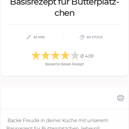
Ba­sis­re­zept für But­ter­plätz­
chen
30 MIN.
60 STÜCK
Ø 4,09
Bewerte dieses Rezept
Backe Freude in deiner Küche mit unserem
Basisrezept für Butterplätzchen, liebevoll