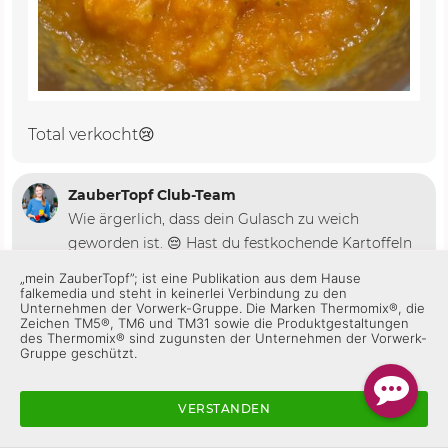
Total verkocht😢
ZauberTopf Club-Team
Wie ärgerlich, dass dein Gulasch zu weich
geworden ist. 😔 Hast du festkochende Kartoffeln
verwendet und an den Linkslauf gedacht? Dann
„mein ZauberTopf”; ist eine Publikation aus dem Hause
sollte das eigentlich nicht passieren. Liebe Grüße!
falkemedia und steht in keinerlei Verbindung zu den
Unternehmen der Vorwerk-Gruppe. Die Marken Thermomix®, die
🍲😊
Zeichen TM5®, TM6 und TM31 sowie die Produktgestaltungen
des Thermomix® sind zugunsten der Unternehmen der Vorwerk-
Gruppe geschützt.
Gefällt mir
Antworten
VERSTANDEN
Helga A_003