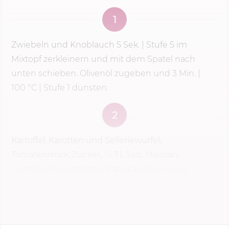
1
Zwiebeln und Knoblauch
5 Sek.
|
Stufe 5
im
Mixtopf zerkleinern und mit dem Spatel nach
unten schieben. Olivenöl zugeben und
3 Min.
|
100 °C
| Stufe 1 dünsten.
2
Kartoffel­, Karotten­ und Selleriewürfel,
Tomatenmark, Zucker, 1⁄2 TL Salz, Majoran,
Gemüse­-Gewürzpaste, Paprikapulver sowie
Cayennepfeffer zufügen und
2 Min.
|
100 °C
|
Linkslauf | Sanftrührstufe...