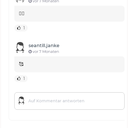
vor 7 Monaten
👍🏻
1
seantill.janke
vor 7 Monaten
🥰
1