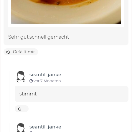
Sehr gut,schnell gemacht
Gefällt mir
seantill.janke
vor 7 Monaten
stimmt
1
seantill.janke