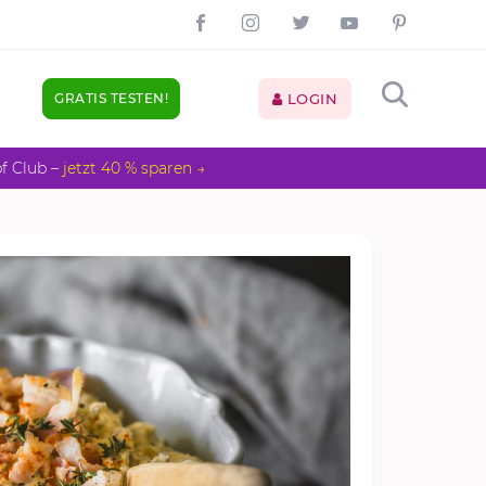
GRATIS TESTEN!
LOGIN
pf Club –
jetzt 40 % sparen →