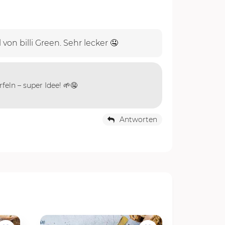
n billi Green. Sehr lecker 🤤
eln – super Idee! 🌱🤤
Antworten