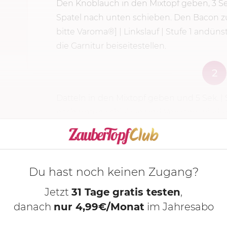
Den Knoblauch in den Mixtopf geben,
3 Se
Spatel nach unten schieben. Den Bacon 
bitte Varoma®] | Linkslauf | Stufe 1 andün
die Garnitur beiseitestellen.
2
Datteln in den Mixtopf geben und
5 Sek.
|
nach unten schieben und Vorgang wieder
KOCHMODUS S
Du hast noch keinen Zugang?
Jetzt
31 Tage gratis testen
,
danach
nur 4,99€/Monat
im Jahresabo