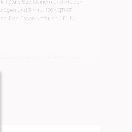
k.
|
Stufe 8
zerkleinern und mit dem
zufügen und
3 Min.
|
120 °C
[TM31
sten. Den Bacon umfüllen, 1 EL für
Stufe 5
zerkleinern. Mit dem Spatel
holen.
TARTEN