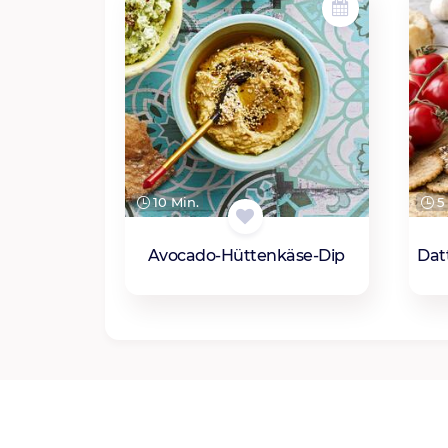
10 Min.
5 
Avocado-Hüttenkäse-Dip
Dat