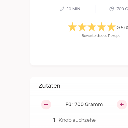
10 MIN.
700 
Ø 5,0
Bewerte dieses Rezept
Zutaten
Für
700
Gramm
1
Knoblauchzehe