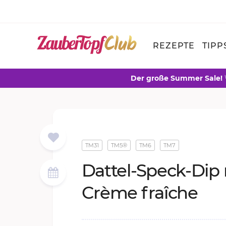
REZEPTE
TIPP
Der große Summer Sale!
TM31
TM5®
TM6
TM7
Dat­tel-Speck-Dip
Crème fraîche