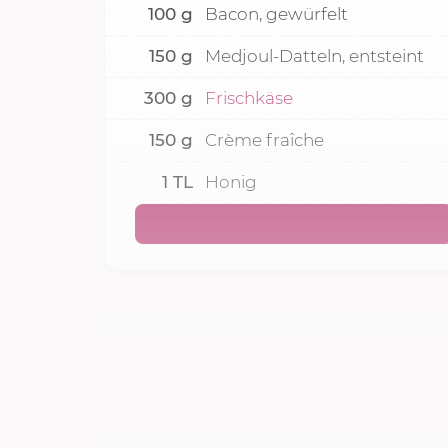
100
g
Bacon, gewürfelt
150
g
Medjoul-Datteln, entsteint
300
g
Frischkäse
150
g
Crème fraîche
1
TL
Honig